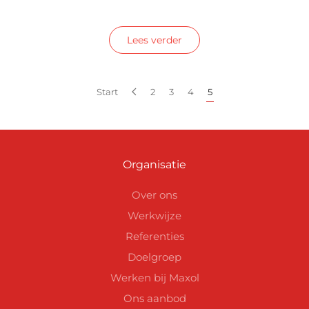
Lees verder
Start
2
3
4
5
Organisatie
Over ons
Werkwijze
Referenties
Doelgroep
Werken bij Maxol
Ons aanbod