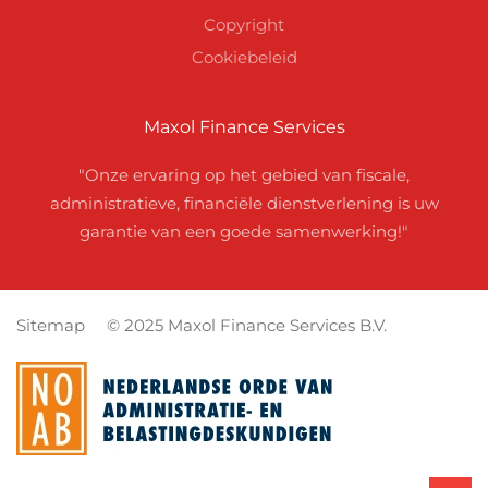
Copyright
Cookiebeleid
Maxol Finance Services
"Onze ervaring op het gebied van fiscale,
administratieve, financiële dienstverlening is uw
garantie van een goede samenwerking!"
Sitemap
© 2025 Maxol Finance Services B.V.