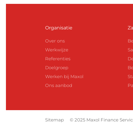
Organisatie
Za
Over ons
Be
Werkwijze
Sa
Referenties
De
Doelgroep
Be
Werken bij Maxol
St
Ons aanbod
Pa
Sitemap
© 2025 Maxol Finance Service