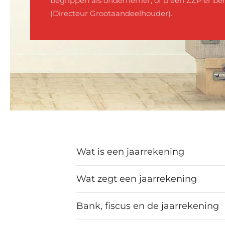
begrippen als ondernemer, of u een ZZP'er be
(Directeur Grootaandeelhouder).
Wat is een jaarrekening
Wat zegt een jaarrekening
Bank, fiscus en de jaarrekening