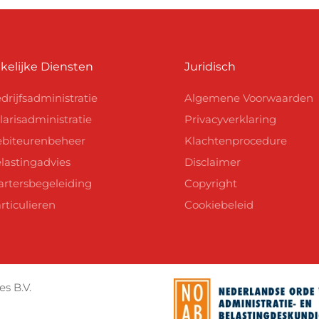
kelijke Diensten
Juridisch
drijfsadministratie
Algemene Voorwaarden
larisadministratie
Privacyverklaring
biteurenbeheer
Klachtenprocedure
lastingadvies
Disclaimer
artersbegeleiding
Copyright
rticulieren
Cookiebeleid
s B.V.