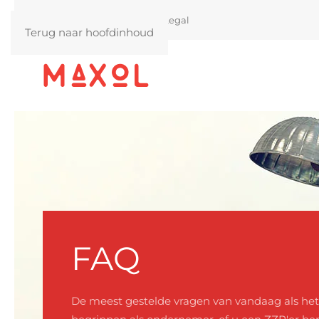
Actueel
Blog
FAQ
Legal
Terug naar hoofdinhoud
FAQ
De meest gestelde vragen van vandaag als het