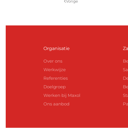
Vorige
Organisatie
Za
Over ons
Be
Werkwijze
Sa
Referenties
De
Doelgroep
Be
Werken bij Maxol
St
Ons aanbod
Pa