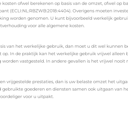
kosten ofwel berekenen op basis van de omzet, ofwel op bas
ant (ECLI:NL:RBZWB:2018:4404). Overigens moeten invest
erking worden genomen. U kunt bijvoorbeeld werkelijk gebru
verhouding voor alle algemene kosten.
sis van het werkelijke gebruik, dan moet u dit wel kunnen b
 Let op. In de praktijk kan het werkelijke gebruik vrijwel allee
worden vastgesteld. In andere gevallen is het vrijwel nooit
 en vrijgestelde prestaties, dan is uw belaste omzet het uit
gebruikte goederen en diensten samen ook uitgaan van het w
voordeliger voor u uitpakt.