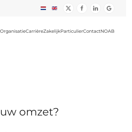
Organisatie
Carrière
Zakelijk
Particulier
Contact
NOAB
in uw omzet?