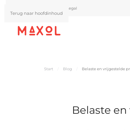
Actueel
Blog
FAQ
Legal
Terug naar hoofdinhoud
Start
Blog
Belaste en vrijgestelde p
Belaste en 